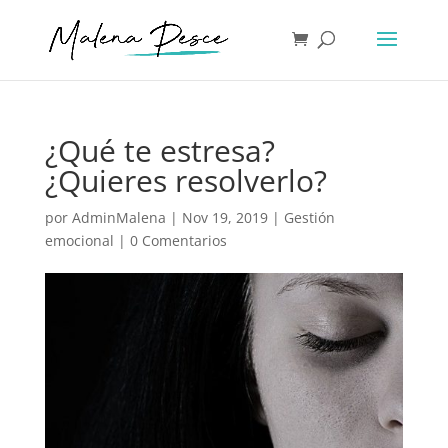
¿Qué te estresa?
¿Quieres resolverlo?
por
AdminMalena
|
Nov 19, 2019
|
Gestión
emocional
|
0 Comentarios